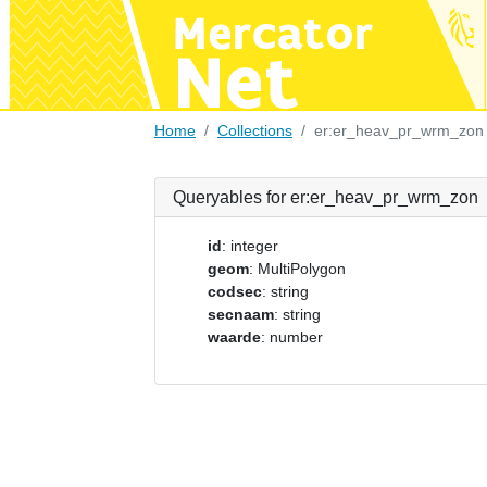
Home
Collections
er:er_heav_pr_wrm_zon
Queryables for er:er_heav_pr_wrm_zon
id
: integer
geom
: MultiPolygon
codsec
: string
secnaam
: string
waarde
: number