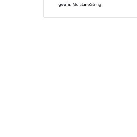
geom
: MultiLineString