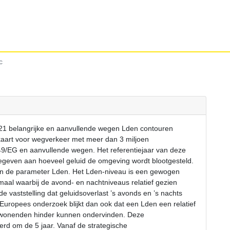
c
021 belangrijke en aanvullende wegen Lden contouren
kaart voor wegverkeer met meer dan 3 miljoen
49/EG en aanvullende wegen. Het referentiejaar van deze
egeven aan hoeveel geluid de omgeving wordt blootgesteld.
t in de parameter Lden. Het Lden-niveau is een gewogen
maal waarbij de avond- en nachtniveaus relatief gezien
vaststelling dat geluidsoverlast ’s avonds en ’s nachts
t Europees onderzoek blijkt dan ook dat een Lden een relatief
mwonenden hinder kunnen ondervinden. Deze
erd om de 5 jaar. Vanaf de strategische