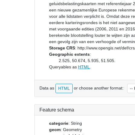
geluidsbelastingskaarten met referentiejaar
een nieuwe gezamenlijke Europese rekenmeth
voor alle lidstaten verplicht is. Omdat deze 
eerdere karteringsrondes is het niet aangewe
met voorgaande edities (2006, 2011 en 2016). 
berekende blootstelling louter te wijten zij
een gevolg zijn van een verhoogde of vermind
Storage CRS
:
http://www.opengis.net/def/c
Geographic extents
:
2.525, 50.674, 5.935, 51.505.
Queryables as
HTML
.
Data as
or choose another format:
HTML
Feature schema
categorie
: String
geom
: Geometry