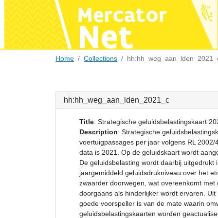
Home
Collections
hh:hh_weg_aan_lden_2021_
hh:hh_weg_aan_lden_2021_c
Title
:
Strategische geluidsbelastingskaart 2
Description
:
Strategische geluidsbelastings
voertuigpassages per jaar volgens RL 2002/
data is 2021. Op de geluidskaart wordt aang
De geluidsbelasting wordt daarbij uitgedruk
jaargemiddeld geluidsdrukniveau over het et
zwaarder doorwegen, wat overeenkomt met de 
doorgaans als hinderlijker wordt ervaren. Ui
goede voorspeller is van de mate waarin o
geluidsbelastingskaarten worden geactualise