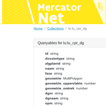
Home
Collections
lu:lu_cpr_dg
Queryables for lu:lu_cpr_dg
id
: string
dossiertype
: string
algplanid
: string
naam
: string
fase
: string
geometrie
: MultiPolygon
geometrie_oppervlakte
: number
geometrie_omtrek
: number
dgnr
: string
dgnaam
: string
opm
: string