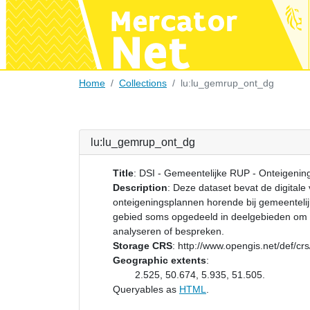
Home
Collections
lu:lu_gemrup_ont_dg
lu:lu_gemrup_ont_dg
Title
:
DSI - Gemeentelijke RUP - Onteigenin
Description
:
Deze dataset bevat de digitale 
onteigeningsplannen horende bij gemeentelijk
gebied soms opgedeeld in deelgebieden om 
analyseren of bespreken.
Storage CRS
:
http://www.opengis.net/def/c
Geographic extents
:
2.525, 50.674, 5.935, 51.505.
Queryables as
HTML
.