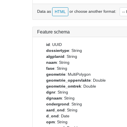
Data as
or choose another format:
HTML
Feature schema
id
: UUID
dossiertype
: String
algplanid
: String
naam
: String
fase
: String
geometrie
: MultiPolygon
geometrie_oppervlakte
: Double
geometrie_omtrek
: Double
dgnr
: String
dgnaam
: String
ondergrond
: String
aard_ond
: String
d_ond
: Date
opm
: String