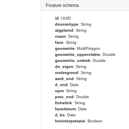
Feature schema
id
: UUID
dossiertype
: String
algplanid
: String
naam
: String
fase
: String
geometrie
: MultiPolygon
geometrie_oppervlakte
: Double
geometrie_omtrek
: Double
do_eigen
: String
ondergrond
: String
aard_ond
: String
d_ond
: Date
opm
: String
prec_ond
: Double
fichelink
: String
fasedatum
: Date
d_bs
: Date
herinterpretatie
: Boolean