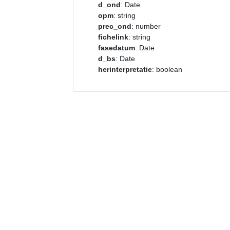
d_ond
: Date
opm
: string
prec_ond
: number
fichelink
: string
fasedatum
: Date
d_bs
: Date
herinterpretatie
: boolean