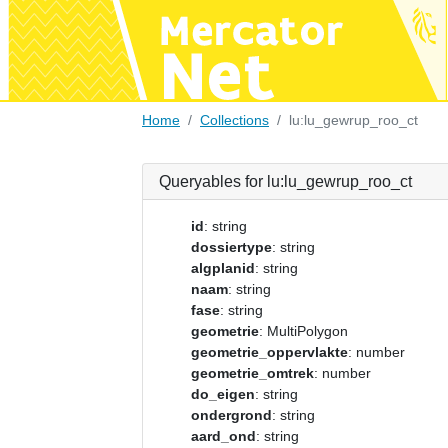
Home
Collections
lu:lu_gewrup_roo_ct
Queryables for lu:lu_gewrup_roo_ct
id
: string
dossiertype
: string
algplanid
: string
naam
: string
fase
: string
geometrie
: MultiPolygon
geometrie_oppervlakte
: number
geometrie_omtrek
: number
do_eigen
: string
ondergrond
: string
aard_ond
: string