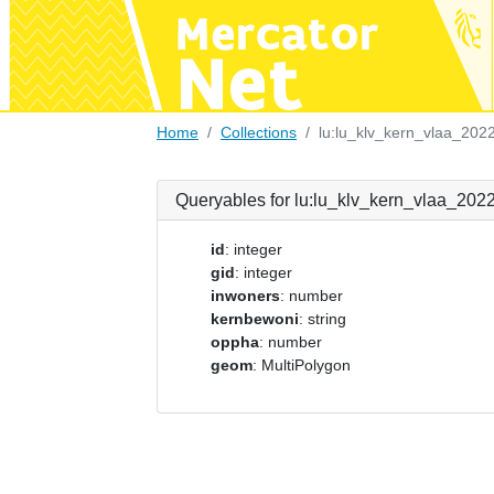
Home
Collections
lu:lu_klv_kern_vlaa_202
Queryables for lu:lu_klv_kern_vlaa_202
id
: integer
gid
: integer
inwoners
: number
kernbewoni
: string
oppha
: number
geom
: MultiPolygon