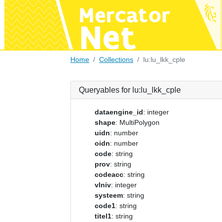
Home
Collections
lu:lu_lkk_cple
Queryables for lu:lu_lkk_cple
dataengine_id
: integer
shape
: MultiPolygon
uidn
: number
oidn
: number
code
: string
prov
: string
codeacc
: string
vlniv
: integer
systeem
: string
code1
: string
titel1
: string