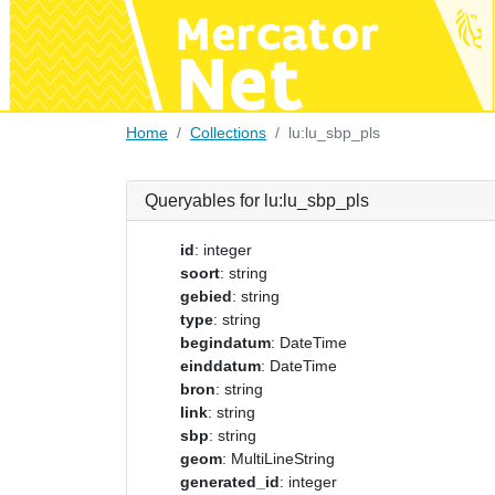
Home
Collections
lu:lu_sbp_pls
Queryables for lu:lu_sbp_pls
id
: integer
soort
: string
gebied
: string
type
: string
begindatum
: DateTime
einddatum
: DateTime
bron
: string
link
: string
sbp
: string
geom
: MultiLineString
generated_id
: integer