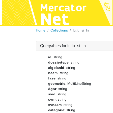
Home
Collections
lu:lu_si_ln
Queryables for lu:lu_si_ln
id
: string
dossiertype
: string
algplanid
: string
naam
: string
fase
: string
geometrie
: MultiLineString
dgnr
: string
svid
: string
svnr
: string
svnaam
: string
categorie
: string