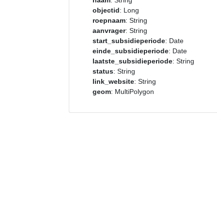
naam
: String
objectid
: Long
roepnaam
: String
aanvrager
: String
start_subsidieperiode
: Date
einde_subsidieperiode
: Date
laatste_subsidieperiode
: String
status
: String
link_website
: String
geom
: MultiPolygon