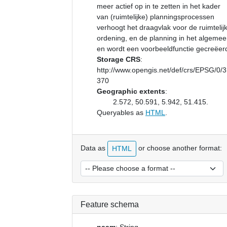
meer actief op in te zetten in het kader
van (ruimtelijke) planningsprocessen
verhoogt het draagvlak voor de ruimtelij
ordening, en de planning in het algemee
en wordt een voorbeeldfunctie gecreëer
Storage CRS
:
http://www.opengis.net/def/crs/EPSG/0/
370
Geographic extents
:
2.572, 50.591, 5.942, 51.415.
Queryables as
HTML
.
Data as
or choose another format:
HTML
Feature schema