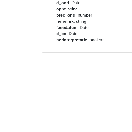
d_ond
: Date
opm
: string
prec_ond
: number
fichelink
: string
fasedatum
: Date
d_bs
: Date
herinterpretatie
: boolean