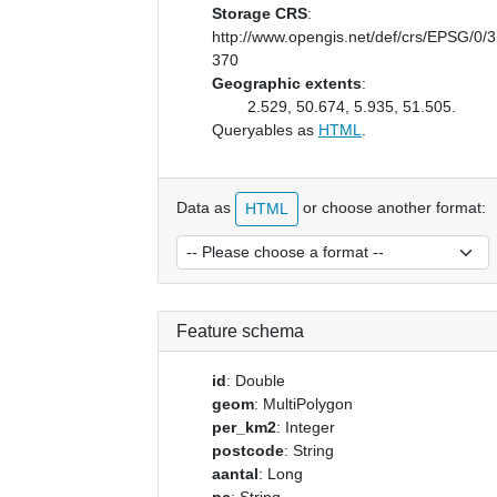
Storage CRS
:
http://www.opengis.net/def/crs/EPSG/0/
370
Geographic extents
:
2.529, 50.674, 5.935, 51.505.
Queryables as
HTML
.
Data as
or choose another format:
HTML
Feature schema
id
: Double
geom
: MultiPolygon
per_km2
: Integer
postcode
: String
aantal
: Long