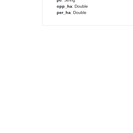
pc
: String
opp_ha
: Double
per_ha
: Double