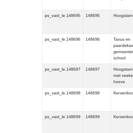
ps_vast_le.148695
148695
Hoogstam
ps_vast_le.148696
148696
Taxus en
paardekast
gemeenteh
school
ps_vast_le.148697
148697
Hoogstam
met veeke
hoeve
ps_vast_le.148698
148698
Kersenbo
ps_vast_le.148699
148699
Kersenbo