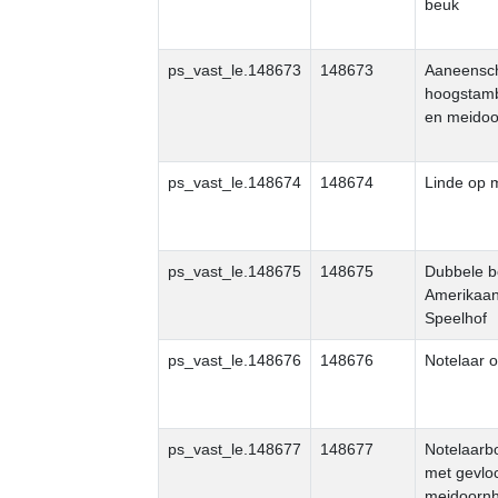
beuk
ps_vast_le.148673
148673
Aaneensch
hoogstam
en meido
ps_vast_le.148674
148674
Linde op 
ps_vast_le.148675
148675
Dubbele b
Amerikaan
Speelhof
ps_vast_le.148676
148676
Notelaar o
ps_vast_le.148677
148677
Notelaar
met gevlo
meidoorn