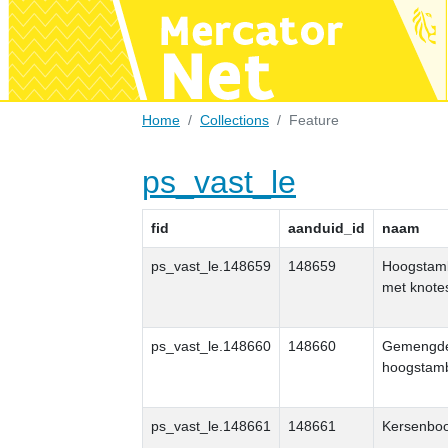
Home
Collections
Feature
ps_vast_le
fid
aanduid_id
naam
ps_vast_le.148659
148659
Hoogstam
met knote
ps_vast_le.148660
148660
Gemengd
hoogstam
ps_vast_le.148661
148661
Kersenbo