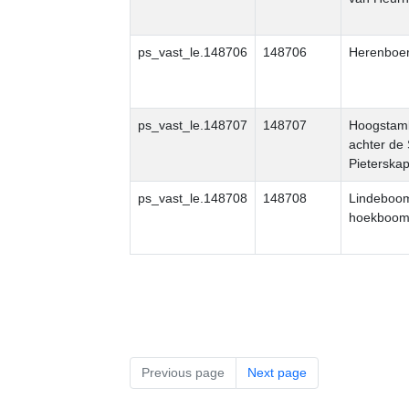
ps_vast_le.148706
148706
Herenboer
ps_vast_le.148707
148707
Hoogstam
achter de 
Pieterskap
ps_vast_le.148708
148708
Lindeboom
hoekboo
Previous page
Next page