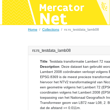
Home
Collections
rs:rs_testdata_lamb08
rs:rs_testdata_lamb08
Title
:
Testdata transformatie Lambert 72 na
Description
:
Deze dataset kan gebruikt word
Lambert 2008 coördinaten verloopt volgens
EPSG:8369 is de meest precieze transformat
hiervoor het NTV2 transformatiegrid van N
een geometrie volgens het Lambert 72 (EPS
coordinaten volgens het Lambert 2008 (EP
toepassing van het Nationaal Geografisch Inst
Transformeer geom van LB72 naar L08; 2. Be
dat de afstand =< 0.011m.