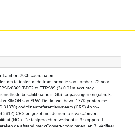
ar Lambert 2008 coördinaten
en om te testen of de transformatie van Lambert 72 naar
 EPSG:8369 'BD72 to ETRS89 (3) 0.01m accuracy'.
iemethode beschikbaar is in GIS-toepassingen en gebruikt
icolas SIMON van SPW. De dataset bevat 177K punten met
G:31370) coördinaatreferentiesysteem (CRS) én xy-
SG:3812) CRS omgezet met de normatieve cConvert-
ituut (NGI). De testprocedure verloopt in 3 stappen: 1.
reken de afstand met cConvert-coördinaten; en 3. Verifieer