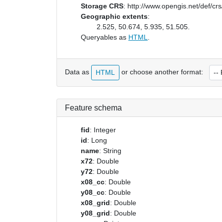
Storage CRS
:
http://www.opengis.net/def/c
Geographic extents
:
2.525, 50.674, 5.935, 51.505.
Queryables as
HTML
.
Data as
or choose another format:
HTML
Feature schema
fid
: Integer
id
: Long
name
: String
x72
: Double
y72
: Double
x08_cc
: Double
y08_cc
: Double
x08_grid
: Double
y08_grid
: Double