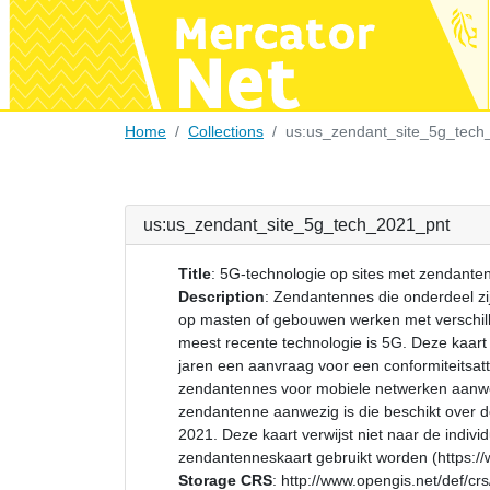
Home
Collections
us:us_zendant_site_5g_tech
us:us_zendant_site_5g_tech_2021_pnt
Title
:
5G-technologie op sites met zendante
Description
:
Zendantennes die onderdeel zi
op masten of gebouwen werken met verschil
meest recente technologie is 5G. Deze kaart
jaren een aanvraag voor een conformiteitsa
zendantennes voor mobiele netwerken aanwezi
zendantenne aanwezig is die beschikt over de
2021. Deze kaart verwijst niet naar de indivi
zendantenneskaart gebruikt worden (https:/
Storage CRS
:
http://www.opengis.net/def/c