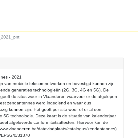
_2021_pnt
nnes - 2021
jn van mobiele telecomnetwerken en bevestigd kunnen zijn
lende generaties technologieën (2G, 3G, 4G en 5G). De
 geeft de sites weer in Vlaanderen waarvoor er de afgelopen
ttest zendantennes werd ingediend en waar dus
g kunnen zijn. Het geeft per site weer of er al een
 5G technologie. Deze kaart is de situatie van kalenderjaar
dueel afgeleverde conformiteitsattesten. Hiervoor kan de
/www.vlaanderen.be/datavindplaats/catalogus/zendantennes).
rs/EPSG/0/31370